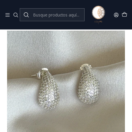
Joyas de plata 925
Inicio
Aros con brillantes
Aros gota medianos circones