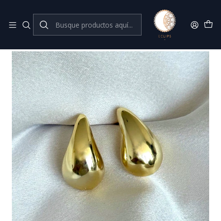
Joyas de plata 925
Inicio
Aros dorados
Aros gota medianos 19 mm