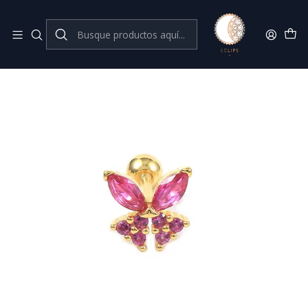
Joyas de plata 925
Inicio
Piercing
Piercing mariposa fucsia