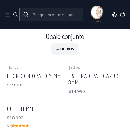
Joyas de plata 925
Inicio
Opalo conjunto
Opalo conjunto
FILTROS
|
Eclips
|
Eclips
FLOR CON ÓPALO 7 MM
ESFERA ÓPALO AZUR
3MM
$19.990
$14.990
|
CUFF 11 MM
$18.990
5.0