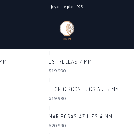
Inicio
Nuevos
Joyas de plata 925
Nuevos
|
 MM
ESTRELLAS 7 MM
$19.990
|
FLOR CIRCÓN FUCSIA 5,5 MM
$19.990
|
MARIPOSAS AZULES 4 MM
$20.990