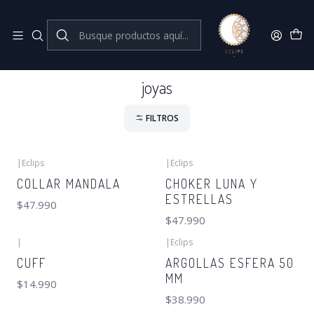
Joyas de plata 925
Inicio
joyas
joyas
FILTROS
|
Eclips
|
Eclips
COLLAR MANDALA
CHOKER LUNA Y
ESTRELLAS
$47.990
$47.990
|
|
Eclips
CUFF
ARGOLLAS ESFERA 50
MM
$14.990
$38.990