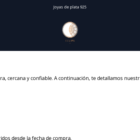
Inicio
Instagram
Joyas de plata 925
ambios, Devoluciones y Garant
a, cercana y confiable. A continuación, te detallamos nuestr
ridos desde la fecha de compra.