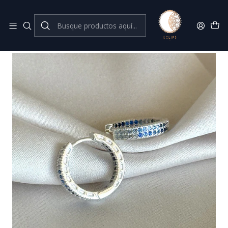
Joyas de plata 925
Inicio
Aros de colores
Azul
Huggies azules 14 mm