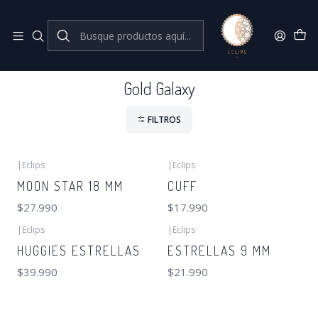
Joyas de plata 925
Inicio
Gold Galaxy
Gold Galaxy
FILTROS
|
Eclips
|
Eclips
MOON STAR 18 MM
CUFF
$27.990
$17.990
|
Eclips
|
Eclips
HUGGIES ESTRELLAS
ESTRELLAS 9 MM
$39.990
$21.990