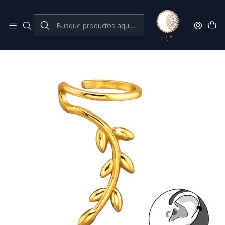
Joyas de plata 925
Inicio
Aros a presión // Cuff
Cuff trepador rama dorada