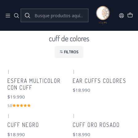
Joyas de plata 925
Inicio
cuff de colores
cuff de colores
FILTROS
|
|
ESFERA MULTICOLOR
EAR CUFFS COLORES
CON CUFF
$18.990
$19.990
5.0
|
|
CUFF NEGRO
CUFF ORO ROSADO
$18.990
$18.990