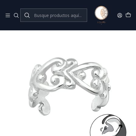
Joyas de plata 925
Inicio
Aros a presión // Cuff
Cuff