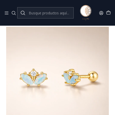
Joyas de plata 925
Inicio
Joyas con Opalo
Corona ópalo con tope