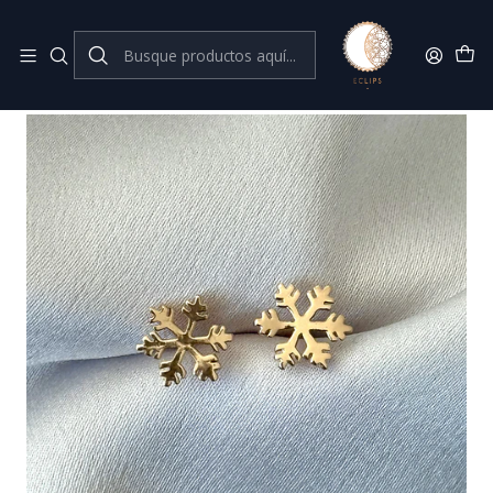
Joyas de plata 925
Inicio
2da perforación
Copo de nieve oro rosado 8 mm