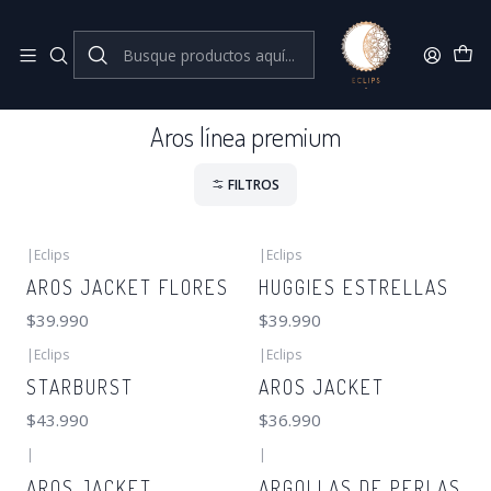
Joyas de plata 925
Inicio
Aros línea premium
Aros línea premium
FILTROS
|
Eclips
|
Eclips
AROS JACKET FLORES
HUGGIES ESTRELLAS
$39.990
$39.990
|
Eclips
|
Eclips
STARBURST
AROS JACKET
$43.990
$36.990
|
|
AROS JACKET
ARGOLLAS DE PERLAS