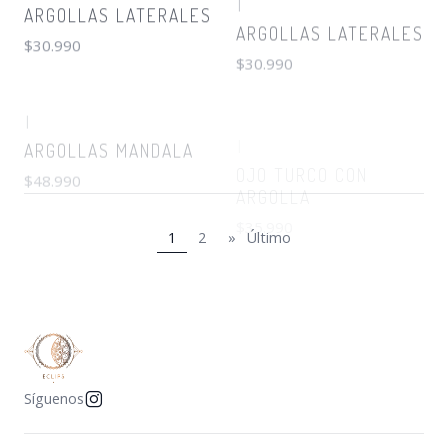
$30.990
$30.990
|
|
ARGOLLAS MANDALA
OJO TURCO CON
ARGOLLA
$48.990
$35.990
1
2
»
Último
Síguenos