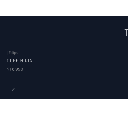
T
|
Eclips
CUFF HOJA
$16.990