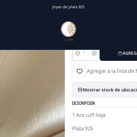
Inicio
Aros a presión // Cuff
Cuff hoja 10 mm
Joyas de plata 925
|
Cuff hoja 10 mm
5.0
1 reseña
AGREG
Cantidad
Agregar a la lista de 
Mostrar stock de ubicac
DESCRIPCIÓN
1 Aro cuff hoja
Plata 925