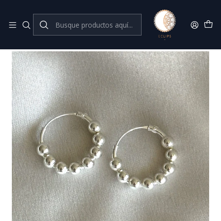
Joyas de plata 925
Inicio
aros de plata fina
Argollas con esferas 14 mm