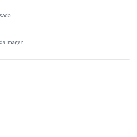
osado
nda imagen